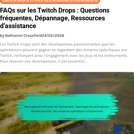
TWITCH DROPS ET PRIX DES MISSIONS D'ÉVÉNEMENTS
FAQs sur les Twitch Drops : Questions
fréquentes, Dépannage, Ressources
d’assistance
by Nathaniel Crossfield
24/02/2026
Les Twitch Drops sont des récompenses passionnantes que les
spectateurs peuvent gagner en regardant des streams spécifiques sur
Twitch, renforçant ainsi l’engagement avec les jeux et les événements.
Pour recevoir ces récompenses, il est essentiel…