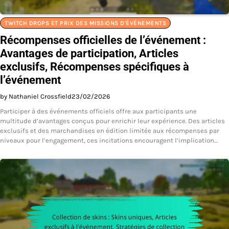
TWITCH DROPS ET PRIX DES MISSIONS D'ÉVÉNEMENTS
Récompenses officielles de l’événement :
Avantages de participation, Articles
exclusifs, Récompenses spécifiques à
l’événement
by Nathaniel Crossfield
23/02/2026
Participer à des événements officiels offre aux participants une
multitude d’avantages conçus pour enrichir leur expérience. Des articles
exclusifs et des marchandises en édition limitée aux récompenses par
niveaux pour l’engagement, ces incitations encouragent l’implication…