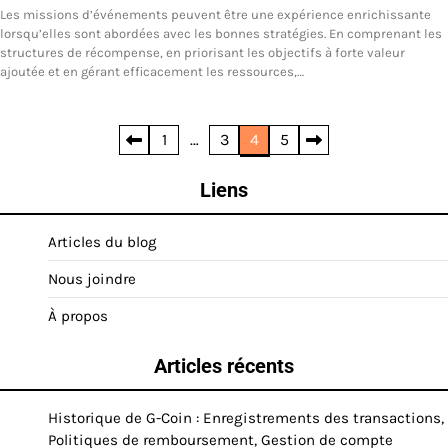
Les missions d’événements peuvent être une expérience enrichissante
lorsqu’elles sont abordées avec les bonnes stratégies. En comprenant les
structures de récompense, en priorisant les objectifs à forte valeur
ajoutée et en gérant efficacement les ressources,…
Posts
1
…
3
4
5
pagination
Liens
Articles du blog
Nous joindre
À propos
Articles récents
Historique de G-Coin : Enregistrements des transactions,
Politiques de remboursement, Gestion de compte