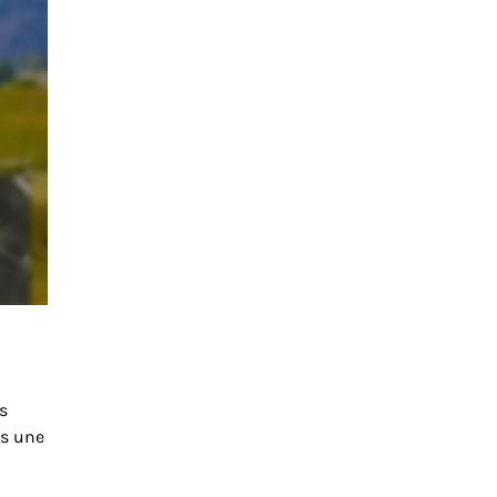
s
rs une