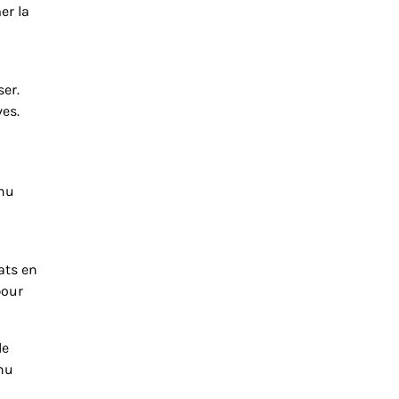
er la
ser.
es.
enu
ats en
pour
de
inu