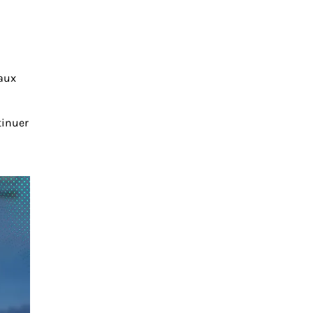
 aux
tinuer