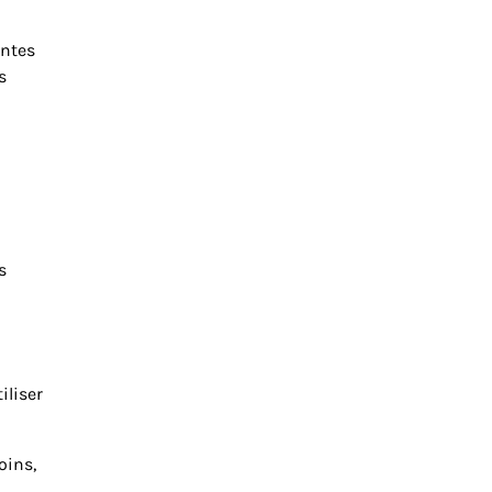
antes
s
s
iliser
oins,