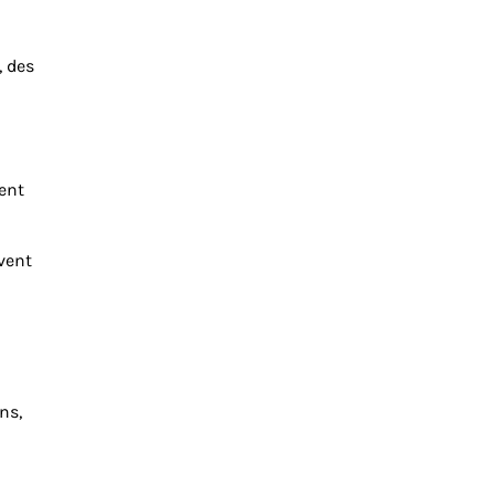
, des
ent
vent
ns,